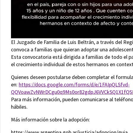
El Juzgado de Familia de Luis Beltrán, a través del Re
convoca a familias que quieran adoptar una adolescent
Esta convocatoria está dirigida a familias de todo el 
el crecimiento individual de estos hermanos en contex
Quienes deseen postularse deben completar el formular
en:
https://docs.google.com/forms/d/e/1FAIpQLSfvd-
QQVoawZvNWrDCgu0q9Ms0or82gdpJ6VVCkSQ1X1fQSB
Para más información, pueden comunicarse al teléfono (
hábiles.
Más información sobre la adopción:
https://www.argentina.gob.ar/justicia/adopcion/guia